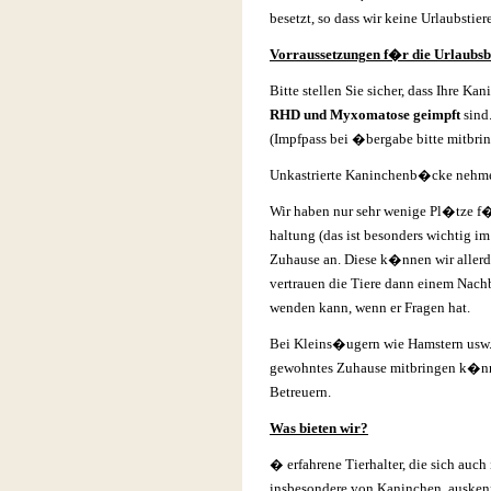
besetzt, so dass wir keine Urlaubst
Vorraussetzungen f�r die Urlaubs
Bitte stellen Sie sicher, dass Ihre 
RHD und Myxomatose geimpft
sind
(Impfpass bei �bergabe bitte mitbri
Unkastrierte Kaninchenb�cke nehme
Wir haben nur sehr wenige Pl�tze f
haltung (das ist besonders wichtig im
Zuhause an. Diese k�nnen wir allerd
vertrauen die Tiere dann einem Nach
wenden kann, wenn er Fragen hat.
Bei Kleins�ugern wie Hamstern usw. ist
gewohntes Zuhause mitbringen k�nne
Betreuern.
Was bieten wir?
� erfahrene Tierhalter, die sich auc
insbesondere von Kaninchen, ausken